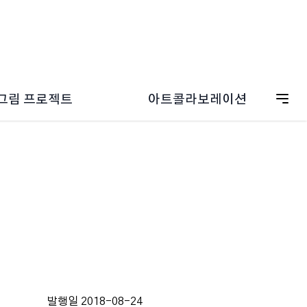
그림 프로젝트
아트콜라보레이션
ESG 캠페인
드림그림 갤러리
온보딩
드림그림 일러스트
그림 굿즈스토어
발행일 2018-08-24