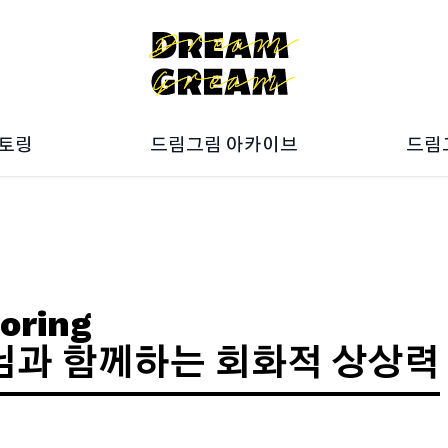
멘토링
드림그림 아카이브
드림
027
ON갤러리
025
Artbook
023
10주년 전시회
드림
021
019
oring
님과 함께하는 회화적 상상력