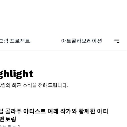
그림 프로젝트
아트콜라보레이션
ESG 캠페인
드림그림 갤러리
온보딩
드림그림 일러스트
그림 굿즈스토어
ghlight
림의 최근 소식을 전해드립니다.
털 콜라주 아티스트 여래 작가와 함께한 아티
 멘토링