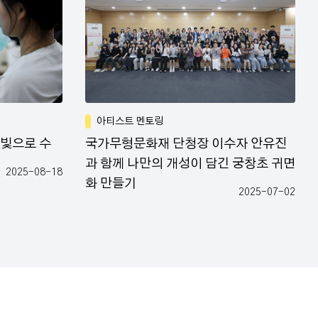
아티스트 멘토링
은빛으로 수
국가무형문화재 단청장 이수자 안유진
과 함께 나만의 개성이 담긴 궁창초 귀면
2025-08-18
화 만들기
2025-07-02