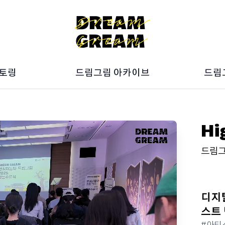
멘토링
드림그림 아카이브
드림
027
ON갤러리
025
Artbook
023
10주년 전시회
드림
Hi
021
019
드림그
디지
스트