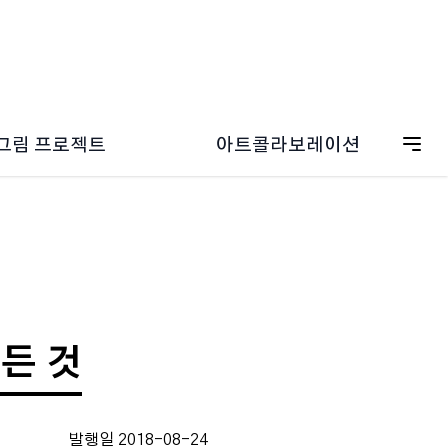
그림 프로젝트
아트콜라보레이션
ESG 캠페인
드림그림 갤러리
온보딩
드림그림 일러스트
그림 굿즈스토어
든 것
발행일 2018-08-24