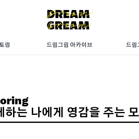
멘토링
드림그림 아카이브
드림
027
ON갤러리
025
Artbook
023
10주년 전시회
드림
021
019
oring
하는 나에게 영감을 주는 모