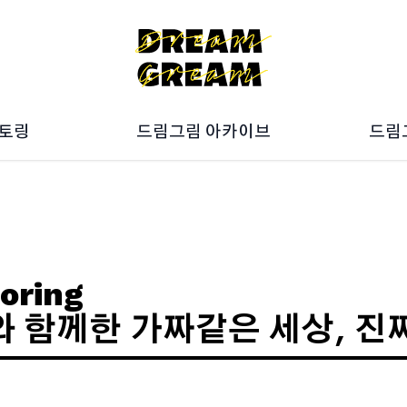
멘토링
드림그림 아카이브
드림
027
ON갤러리
025
Artbook
023
10주년 전시회
드림
021
019
oring
 함께한 가짜같은 세상, 진