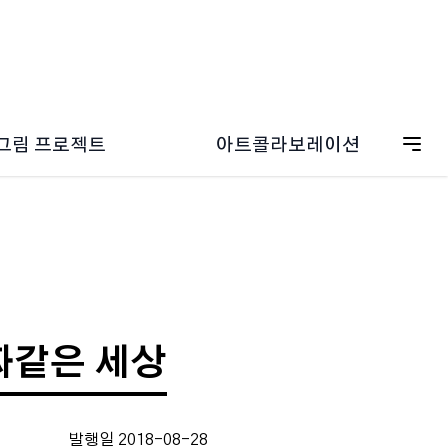
그림 프로젝트
아트콜라보레이션
ESG 캠페인
드림그림 갤러리
온보딩
드림그림 일러스트
그림 굿즈스토어
짜같은 세상
발행일 2018-08-28