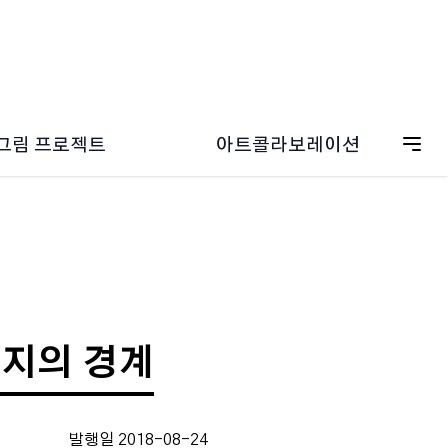
그림 프로젝트
아트콜라보레이션
ESG 캠페인
드림그림 갤러리
온보딩
드림그림 일러스트
그림 굿즈스토어
미지의 경계
발행일 2018-08-24