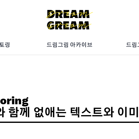
멘토링
드림그림 아카이브
드림
027
ON갤러리
025
Artbook
023
10주년 전시회
드림
021
019
oring
와 함께 없애는 텍스트와 이