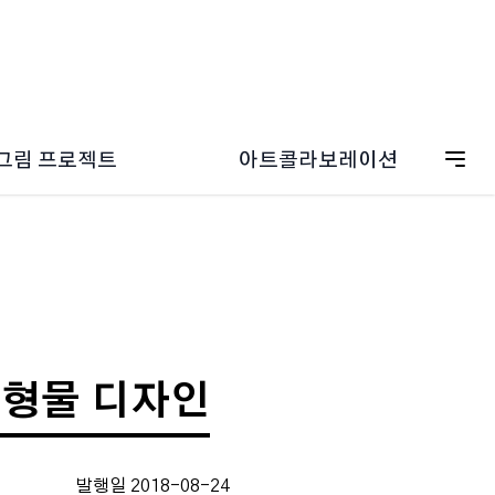
그림 프로젝트
아트콜라보레이션
ESG 캠페인
드림그림 갤러리
온보딩
드림그림 일러스트
그림 굿즈스토어
조형물 디자인
발행일 2018-08-24