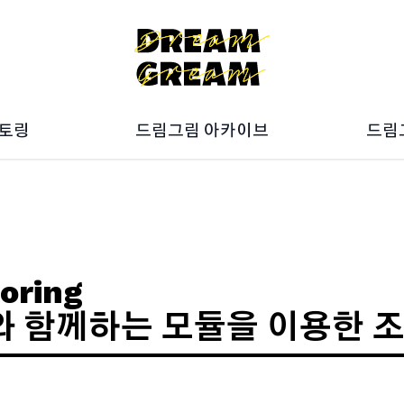
멘토링
드림그림 아카이브
드림
027
ON갤러리
025
Artbook
023
10주년 전시회
드림
021
019
oring
와 함께하는 모듈을 이용한 